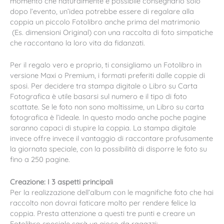
momento che naturalmente è possibile consegnarlo solo
dopo l’evento, un’idea potrebbe essere di regalare alla
coppia un piccolo Fotolibro anche prima del matrimonio
(Es. dimensioni Original) con una raccolta di foto simpatiche
che raccontano la loro vita da fidanzati.
Per il regalo vero e proprio, ti consigliamo un Fotolibro in
versione Maxi o Premium, i formati preferiti dalle coppie di
sposi. Per decidere tra stampa digitale o Libro su Carta
Fotografica è utile basarsi sul numero e il tipo di foto
scattate. Se le foto non sono moltissime, un Libro su carta
fotografica è l’ideale. In questo modo anche poche pagine
saranno capaci di stupire la coppia. La stampa digitale
invece offre invece il vantaggio di raccontare profusamente
la giornata speciale, con la possibilità di disporre le foto su
fino a 250 pagine.
Creazione: I 3 aspetti principali
Per la realizzazione dell’album con le magnifiche foto che hai
raccolto non dovrai faticare molto per rendere felice la
coppia. Presta attenzione a questi tre punti e creare un
Fotolibro speciale sarà un gioco da ragazzi: