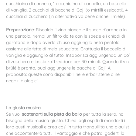
cucchiaino di cannella, 1 cucchiaino di cannella, un baccello
di vaniglia, 2 cucchiai di bacche di Goji (o mirtilli essiccati), 4
cucchiai di zucchero (in alternativa va bene anche il miele).
Preparazione:
Riscalda il vino bianco e il succo d’arancia in
una pentola, riempi un filtro da te con le spezie e i chiodi di
garofano e dopo averlo chiuso aggiungilo nella pentola
assieme alle fette di mela sbucciate. Grattugia il baccello di
vaniglia e aggiungilo al tutto. Insaporisci aggiungendo un po’
di zucchero e lascia raffreddare per 30 minuti. Quando il vin
brûlé è pronto, puoi aggiungere le bacche di Goji. A
proposito: queste sono disponibili nelle erboristerie o nei
negozi biologici.
La giusta musica
Se vuoi
scatenarti sulla pista da ballo
per tutta la sera, hai
bisogno della musica giusta. Chiedi agli ospiti di mandarti i
loro gusti musicali e crea così in tutta tranquillità una playlist
che accontenterà tutti. Il vantaggio è che potrai goderti la