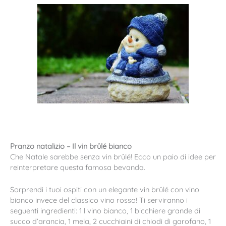
Pranzo natalizio – Il vin brûlé bianco
Che Natale sarebbe senza vin brûlé! Ecco un paio di idee per
reinterpretare questa famosa bevanda.
Sorprendi i tuoi ospiti con un elegante vin brûlé con vino
bianco invece del classico vino rosso! Ti serviranno i
seguenti ingredienti: 1 l vino bianco, 1 bicchiere grande di
succo d’arancia, 1 mela, 2 cucchiaini di chiodi di garofano, 1