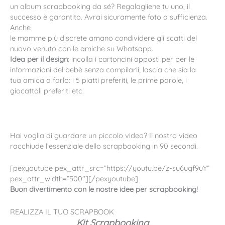
un album scrapbooking da sé? Regalagliene tu uno, il
successo è garantito. Avrai sicuramente foto a sufficienza.
Anche
le mamme più discrete amano condividere gli scatti del
nuovo venuto con le amiche su Whatsapp.
Idea per il design
: incolla i cartoncini apposti per per le
informazioni del bebè senza compilarli, lascia che sia la
tua amica a farlo: i 5 piatti preferiti, le prime parole, i
giocattoli preferiti etc.
Hai voglia di guardare un piccolo video? Il nostro video
racchiude l’essenziale dello scrapbooking in 90 secondi.
[pexyoutube pex_attr_src=”https://youtu.be/z-su6ugf9uY”
pex_attr_width=”500″][/pexyoutube]
Buon divertimento con le nostre idee per scrapbooking!
REALIZZA IL TUO SCRAPBOOK
Kit Scrapbooking