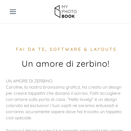
Vai
al
contenuto
FAI DA TE
,
SOFTWARE & LAYOUTS
Un amore di zerbino!
UN AMORE DI ZERBINO
Caroline, la nostra bravissima grafica, ha creato un design
per creare tappetini che donano il sorriso. Fatti accogliere
con amore sulla porta di casa. “Hello lovely!” è un design
colorato ed esclusivo! I tuoi ospiti ne saranno entusiasti e
vorranno sicuramente sapere dove hai trovato un tappeto
così speciale.
Scarica il design e crea il tuo tappeto personalizzato grazie