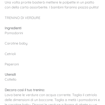
Una volta pronte basterà mettere le polpette in un piatto
con della carta assorbente. I bambini faranno piazza pulita!
TRENINO DI VERDURE
Ingredienti
Pomodorini
Carotine baby
Cetrioli
Peperoni
Utensili
Coltello
Decora così il tuo trenino:
Lava bene le verdure con acqua corrente.
Taglia il cetriolo
delle dimensioni di un boccone.
Taglia a metà i pomodorini e
le carotine baby.
Disponi le verdure a forma di abete su un