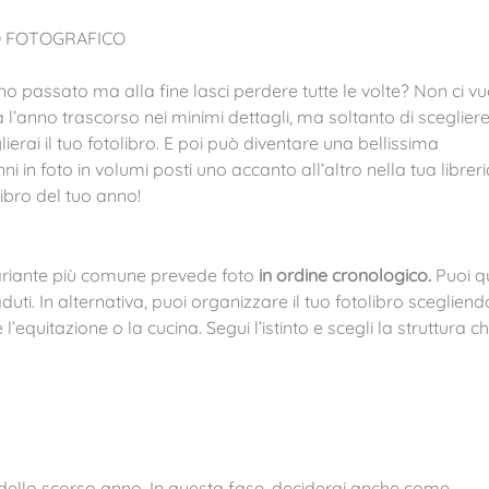
IO FOTOGRAFICO
nno passato ma alla fine lasci perdere tutte le volte? Non ci vu
a l’anno trascorso nei minimi dettagli, ma soltanto di scegliere
ierai il tuo fotolibro. E poi può diventare una bellissima
 in foto in volumi posti uno accanto all’altro nella tua libreri
ibro del tuo anno!
 variante più comune prevede foto
in ordine cronologico.
Puoi qu
uti. In alternativa, puoi organizzare il tuo fotolibro scegliend
uitazione o la cucina. Segui l’istinto e scegli la struttura c
le dello scorso anno. In questa fase, deciderai anche come