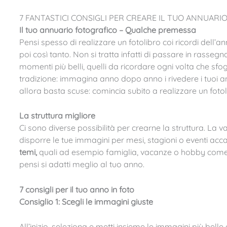
7 FANTASTICI CONSIGLI PER CREARE IL TUO ANNUAR
Il tuo annuario fotografico – Qualche premessa
Pensi spesso di realizzare un fotolibro coi ricordi dell’a
poi così tanto. Non si tratta infatti di passare in rassegn
momenti più belli, quelli da ricordare ogni volta che sfogl
tradizione: immagina anno dopo anno i rivedere i tuoi anni
allora basta scuse: comincia subito a realizzare un fotol
La struttura migliore
Ci sono diverse possibilità per crearne la struttura. La
disporre le tue immagini per mesi, stagioni o eventi accad
temi,
quali ad esempio famiglia, vacanze o hobby come l’eq
pensi si adatti meglio al tuo anno.
7 consigli per il tuo anno in foto
Consiglio 1: Scegli le immagini giuste
All’inizio, seleziona e metti insieme le immagini più bel