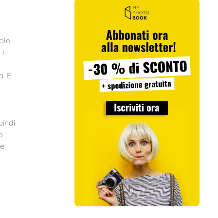
ole
 i
a. E
indi
o
he