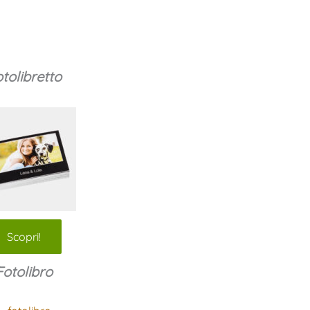
tolibretto
Scopri!
Fotolibro