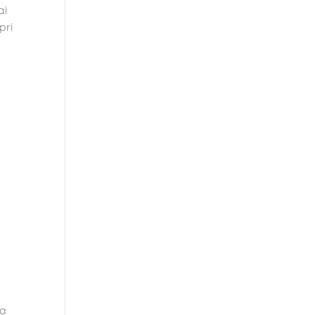
ai
pri
La